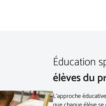
Éducation s
élèves du p
L’approche éducative 
que chaque élève se 