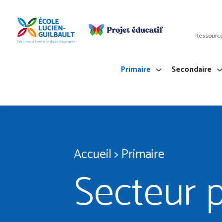
Passer
au
contenu
Ressourc
Primaire
Secondaire
Accueil
>
Primaire
Secteur 