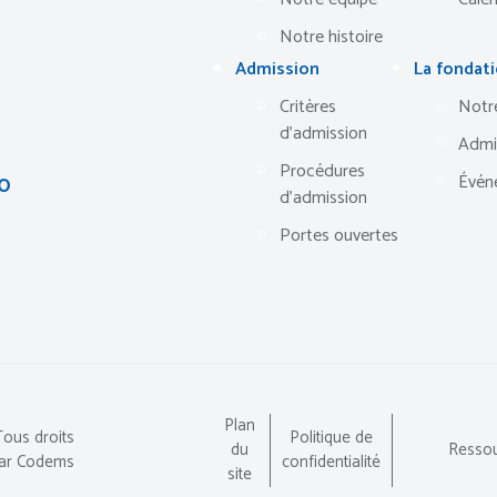
Notre histoire
Admission
La fondat
Critères
Notr
d’admission
Admi
Procédures
30
Évén
d’admission
Portes ouvertes
Plan
Tous droits
Politique de
du
Resso
par
Codems
confidentialité
site