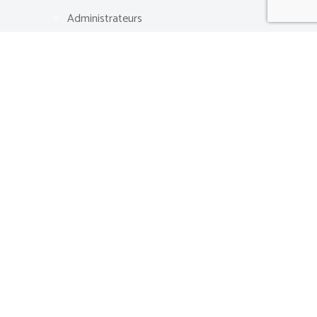
Administrateurs
Événements
PLURIPORTAIL
FAIRE UN DON
Plan du site
Politique de confidentialité
Ressources
Carrières
Nous joindre
© 2026
École Lucien-Guilbault
| Tous droits