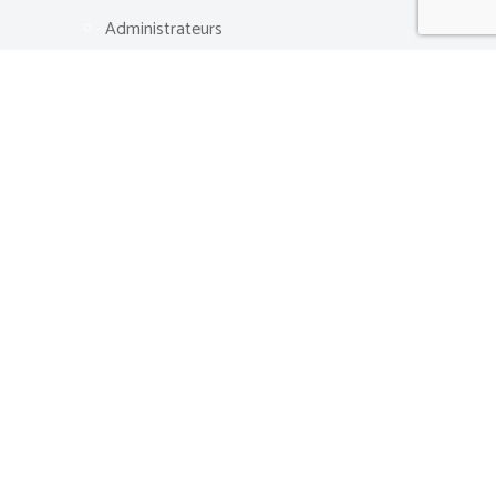
Administrateurs
Événements
PLURIPORTAIL
FAIRE UN DON
Plan du site
Politique de confidentialité
Ressources
Carrières
Nous joindre
© 2026
École Lucien-Guilbault
| Tous droits